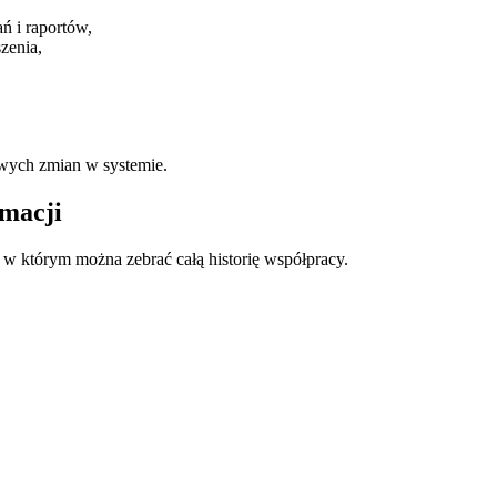
ań i raportów,
szenia,
,
owych zmian w systemie.
rmacji
, w którym można zebrać całą historię współpracy.