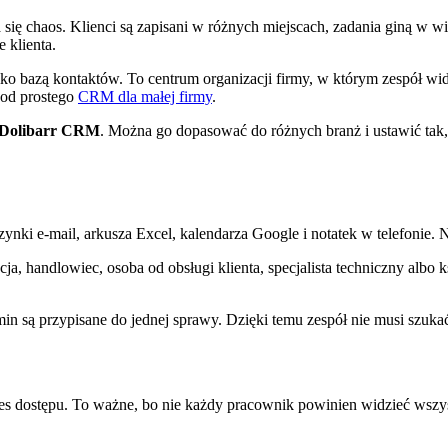
się chaos. Klienci są zapisani w różnych miejscach, zadania giną w 
 klienta.
ylko bazą kontaktów. To centrum organizacji firmy, w którym zespół widz
 od prostego
CRM dla małej firmy
.
Dolibarr CRM
. Można go dopasować do różnych branż i ustawić tak,
zynki e-mail, arkusza Excel, kalendarza Google i notatek w telefonie. N
ja, handlowiec, osoba od obsługi klienta, specjalista techniczny albo
min są przypisane do jednej sprawy. Dzięki temu zespół nie musi szukać
dostępu. To ważne, bo nie każdy pracownik powinien widzieć wszyst