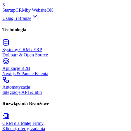
S
Startup
CRM
by WebsiteOK
Usługi i Branże
Technologia
Systemy CRM / ERP
Dolibarr & Open Source
Aplikacje B2B
Next.js & Panele Klienta
Automatyzacja
Integracje API & n8n
Rozwiązania Branżowe
CRM dla Małej Firmy
Klienci, oferty, zadania