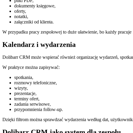
pliki PDF,
dokumenty księgowe,
oferty,
notatki,
załączniki od klienta.
W przypadku pracy zespołowej to duże ułatwienie, bo każdy pracuje n
Kalendarz i wydarzenia
Dolibarr CRM może wspierać również organizację wydarzeń, spotkań 
W praktyce można zapisywać:
spotkania,
rozmowy telefoniczne,
wizyty,
prezentacje,
terminy ofert,
zadania serwisowe,
przypomnienia follow-up.
Dzięki filtrom można sprawdzać wydarzenia według dat, użytkowników
Dolibarr CRM jako system dla zespołu