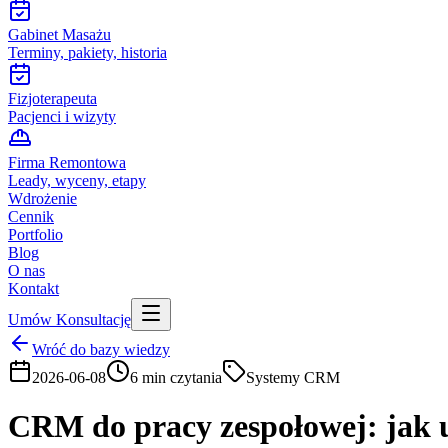
Gabinet Masażu
Terminy, pakiety, historia
Fizjoterapeuta
Pacjenci i wizyty
Firma Remontowa
Leady, wyceny, etapy
Wdrożenie
Cennik
Portfolio
Blog
O nas
Kontakt
Umów Konsultację
Wróć do bazy wiedzy
2026-06-08
6
min czytania
Systemy CRM
CRM do pracy zespołowej: jak 