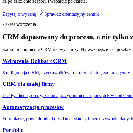
aż po szkolenie zespołu i wsparcie po starcie.
Zapytaj o wycenę
Sprawdź orientacyjny cennik
Zakres wdrożenia
CRM dopasowany do procesu, a nie tylko 
Samo uruchomienie CRM nie wystarczy. Najważniejsze jest przełożenie 
Wdrożenia Dolibarr CRM
Konfiguracja CRM, użytkowników, ról, ofert, faktur, zadań, agendy 
CRM dla małej firmy
Leady, klienci, oferty, zadania, przypomnienia i porządek w codzienn
Automatyzacja procesów
Formularze, powiadomienia, zadania, statusy i przekazywanie dany
Portfolio