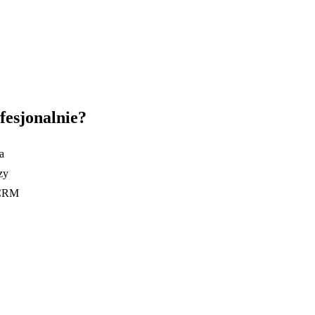
fesjonalnie?
a
zy
z CRM