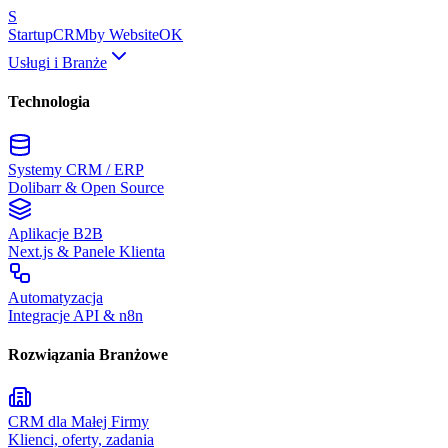
S
Startup
CRM
by WebsiteOK
Usługi i Branże
Technologia
Systemy CRM / ERP
Dolibarr & Open Source
Aplikacje B2B
Next.js & Panele Klienta
Automatyzacja
Integracje API & n8n
Rozwiązania Branżowe
CRM dla Małej Firmy
Klienci, oferty, zadania