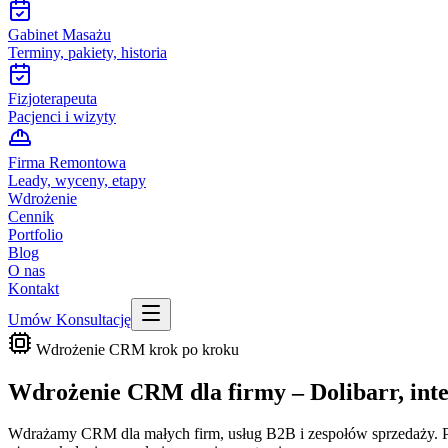
Gabinet Masażu
Terminy, pakiety, historia
Fizjoterapeuta
Pacjenci i wizyty
Firma Remontowa
Leady, wyceny, etapy
Wdrożenie
Cennik
Portfolio
Blog
O nas
Kontakt
Umów Konsultację
Wdrożenie CRM krok po kroku
Wdrożenie CRM dla firmy –
Dolibarr, int
Wdrażamy CRM dla małych firm, usług B2B i zespołów sprzedaży. Prze