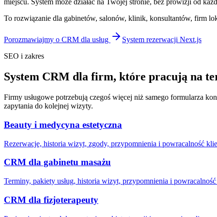
miejscu. System może działać na Twojej stronie, bez prowizji od ka
To rozwiązanie dla gabinetów, salonów, klinik, konsultantów, firm lo
Porozmawiajmy o CRM dla usług
System rezerwacji Next.js
SEO i zakres
System CRM dla firm, które pracują na te
Firmy usługowe potrzebują czegoś więcej niż samego formularza konta
zapytania do kolejnej wizyty.
Beauty i medycyna estetyczna
Rezerwacje, historia wizyt, zgody, przypomnienia i powracalność klie
CRM dla gabinetu masażu
Terminy, pakiety usług, historia wizyt, przypomnienia i powracalność
CRM dla fizjoterapeuty