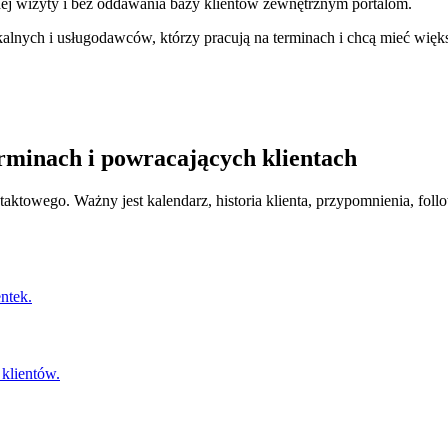
żdej wizyty i bez oddawania bazy klientów zewnętrznym portalom.
kalnych i usługodawców, którzy pracują na terminach i chcą mieć więks
rminach i powracających klientach
ktowego. Ważny jest kalendarz, historia klienta, przypomnienia, follo
ntek.
 klientów.