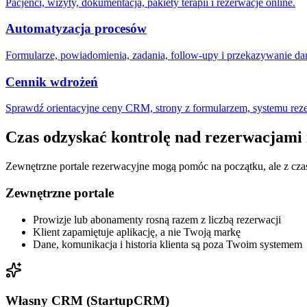
Pacjenci, wizyty, dokumentacja, pakiety terapii i rezerwacje online.
Automatyzacja procesów
Formularze, powiadomienia, zadania, follow-upy i przekazywanie 
Cennik wdrożeń
Sprawdź orientacyjne ceny CRM, strony z formularzem, systemu rezer
Czas odzyskać kontrolę nad rezerwacjami 
Zewnętrzne portale rezerwacyjne mogą pomóc na początku, ale z cza
Zewnętrzne portale
Prowizje lub abonamenty rosną razem z liczbą rezerwacji
Klient zapamiętuje aplikację, a nie Twoją markę
Dane, komunikacja i historia klienta są poza Twoim systemem
Własny CRM (StartupCRM)