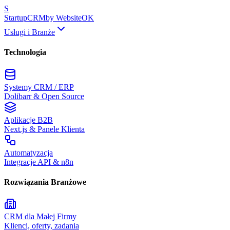
S
Startup
CRM
by WebsiteOK
Usługi i Branże
Technologia
Systemy CRM / ERP
Dolibarr & Open Source
Aplikacje B2B
Next.js & Panele Klienta
Automatyzacja
Integracje API & n8n
Rozwiązania Branżowe
CRM dla Małej Firmy
Klienci, oferty, zadania