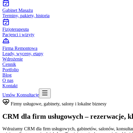
Gabinet Masażu
Terminy, pakiety, historia
Fizjoterapeuta
Pacjenci i wizyty
Firma Remontowa
Leady, wyceny, etapy
Wdrożenie
Cennik
Portfolio
Blog
O nas
Kontakt
Umów Konsultację
Firmy usługowe, gabinety, salony i lokalne biznesy
CRM dla
firm usługowych
– rezerwacje, kl
Wdrażamy CRM dla firm usługowych, gabinetów, salonów, konsultantó