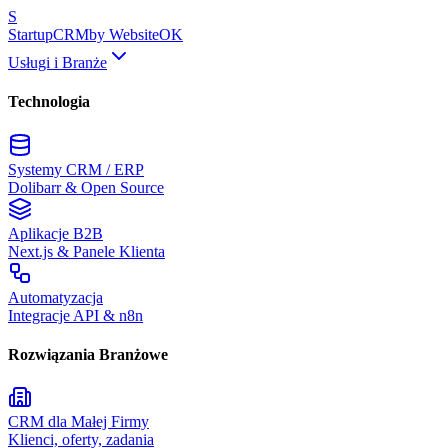
S
Startup
CRM
by WebsiteOK
Usługi i Branże
Technologia
Systemy CRM / ERP
Dolibarr & Open Source
Aplikacje B2B
Next.js & Panele Klienta
Automatyzacja
Integracje API & n8n
Rozwiązania Branżowe
CRM dla Małej Firmy
Klienci, oferty, zadania