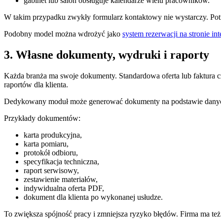
gabinet lub salon obsługuje kalendarze wielu pracowników.
W takim przypadku zwykły formularz kontaktowy nie wystarczy. Potr
Podobny model można wdrożyć jako
system rezerwacji na stronie in
3. Własne dokumenty, wydruki i raporty
Każda branża ma swoje dokumenty. Standardowa oferta lub faktura cz
raportów dla klienta.
Dedykowany moduł może generować dokumenty na podstawie danych 
Przykłady dokumentów:
karta produkcyjna,
karta pomiaru,
protokół odbioru,
specyfikacja techniczna,
raport serwisowy,
zestawienie materiałów,
indywidualna oferta PDF,
dokument dla klienta po wykonanej usłudze.
To zwiększa spójność pracy i zmniejsza ryzyko błędów. Firma ma też 