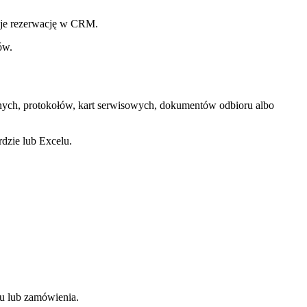
suje rezerwację w CRM.
ów.
yjnych, protokołów, kart serwisowych, dokumentów odbioru albo
zie lub Excelu.
tu lub zamówienia.