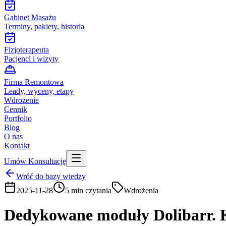
Gabinet Masażu
Terminy, pakiety, historia
Fizjoterapeuta
Pacjenci i wizyty
Firma Remontowa
Leady, wyceny, etapy
Wdrożenie
Cennik
Portfolio
Blog
O nas
Kontakt
Umów Konsultację
Wróć do bazy wiedzy
2025-11-28
5
min czytania
Wdrożenia
Dedykowane moduły Dolibarr. K