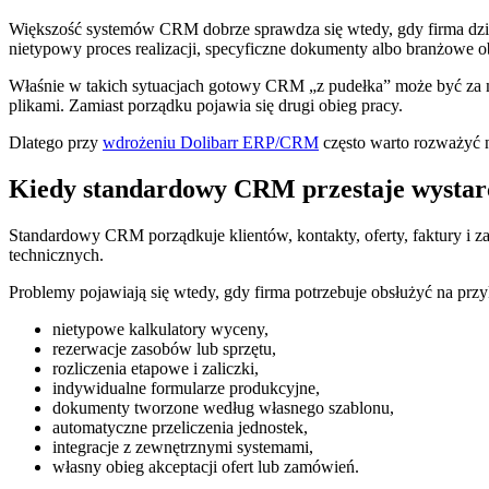
Większość systemów CRM dobrze sprawdza się wtedy, gdy firma działa
nietypowy proces realizacji, specyficzne dokumenty albo branżowe ob
Właśnie w takich sytuacjach gotowy CRM „z pudełka” może być za m
plikami. Zamiast porządku pojawia się drugi obieg pracy.
Dlatego przy
wdrożeniu Dolibarr ERP/CRM
często warto rozważyć n
Kiedy standardowy CRM przestaje wystar
Standardowy CRM porządkuje klientów, kontakty, oferty, faktury i z
technicznych.
Problemy pojawiają się wtedy, gdy firma potrzebuje obsłużyć na przy
nietypowe kalkulatory wyceny,
rezerwacje zasobów lub sprzętu,
rozliczenia etapowe i zaliczki,
indywidualne formularze produkcyjne,
dokumenty tworzone według własnego szablonu,
automatyczne przeliczenia jednostek,
integracje z zewnętrznymi systemami,
własny obieg akceptacji ofert lub zamówień.