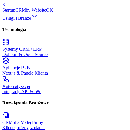
S
Startup
CRM
by WebsiteOK
Usługi i Branże
Technologia
Systemy CRM / ERP
Dolibarr & Open Source
Aplikacje B2B
Next.js & Panele Klienta
Automatyzacja
Integracje API & n8n
Rozwiązania Branżowe
CRM dla Małej Firmy
Klienci, oferty, zadania