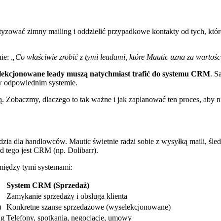
zować zimny mailing i oddzielić przypadkowe kontakty od tych, które
nie:
„Co właściwie zrobić z tymi leadami, które Mautic uzna za wartoś
lekcjonowane leady muszą natychmiast trafić do systemu CRM
. S
w odpowiednim systemie.
 Zobaczmy, dlaczego to tak ważne i jak zaplanować ten proces, aby n
ia dla handlowców. Mautic świetnie radzi sobie z wysyłką maili, śledze
d tego jest CRM (np. Dolibarr).
 między tymi systemami:
System CRM (Sprzedaż)
Zamykanie sprzedaży i obsługa klienta
)
Konkretne szanse sprzedażowe (wyselekcjonowane)
ng
Telefony, spotkania, negocjacje, umowy