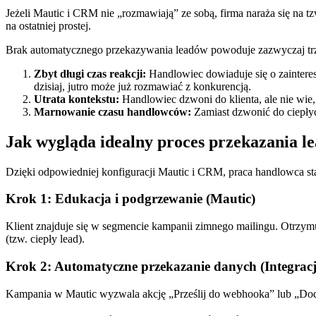
Jeżeli Mautic i CRM nie „rozmawiają” ze sobą, firma naraża się na t
na ostatniej prostej.
Brak automatycznego przekazywania leadów powoduje zazwyczaj tr
Zbyt długi czas reakcji:
Handlowiec dowiaduje się o zainteres
dzisiaj, jutro może już rozmawiać z konkurencją.
Utrata kontekstu:
Handlowiec dzwoni do klienta, ale nie wie, c
Marnowanie czasu handlowców:
Zamiast dzwonić do ciepły
Jak wygląda idealny proces przekazania l
Dzięki odpowiedniej konfiguracji Mautic i CRM, praca handlowca st
Krok 1: Edukacja i podgrzewanie (Mautic)
Klient znajduje się w segmencie kampanii zimnego mailingu. Otrzymu
(tzw. ciepły lead).
Krok 2: Automatyczne przekazanie danych (Integracj
Kampania w Mautic wyzwala akcję „Prześlij do webhooka” lub „Doda