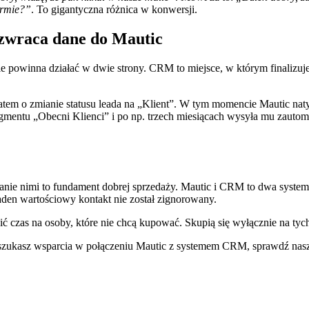
irmie?”
. To gigantyczna różnica w konwersji.
wraca dane do Mautic
 powinna działać w dwie strony. CRM to miejsce, w którym finalizuje
m o zmianie statusu leada na „Klient”. W tym momencie Mautic naty
gmentu „Obecni Klienci” i po np. trzech miesiącach wysyła mu zautom
nie nimi to fundament dobrej sprzedaży. Mautic i CRM to dwa systemy
aden wartościowy kontakt nie został zignorowany.
ić czas na osoby, które nie chcą kupować. Skupią się wyłącznie na ty
szukasz wsparcia w połączeniu Mautic z systemem CRM, sprawdź naszą