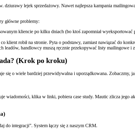
zw. dziurawy lejek sprzedażowy. Nawet najlepsza kampania mailingowa n
zy główne problemy:
owanym kliencie po kilku dniach (bo ktoś zapomniał wyeksportować pl
o klient robił na stronie. Pyta o podstawy, zamiast nawiązać do konkret
ch leadów, handlowcy muszą ręcznie przekopywać listy mailingowe i 
eada? (Krok po kroku)
aje się o wiele bardziej przewidywalna i uporządkowana. Zobaczmy, 
je wiadomości, klika w linki, pobiera case study. Mautic zlicza jeg
a)
j do integracji”. System łączy się z naszym CRM.