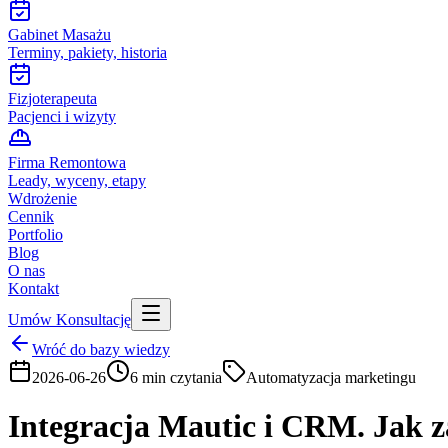
Gabinet Masażu
Terminy, pakiety, historia
Fizjoterapeuta
Pacjenci i wizyty
Firma Remontowa
Leady, wyceny, etapy
Wdrożenie
Cennik
Portfolio
Blog
O nas
Kontakt
Umów Konsultację
Wróć do bazy wiedzy
2026-06-26
6
min czytania
Automatyzacja marketingu
Integracja Mautic i CRM. Jak z