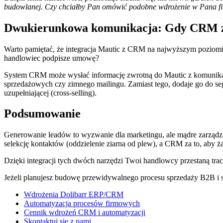
budowlanej. Czy chciałby Pan omówić podobne wdrożenie w Pana f
Dwukierunkowa komunikacja: Gdy CRM z
Warto pamiętać, że integracja Mautic z CRM na najwyższym poziomie
handlowiec podpisze umowę?
System CRM może wysłać informację zwrotną do Mautic z komunikate
sprzedażowych czy zimnego mailingu. Zamiast tego, dodaje go do se
uzupełniającej (cross-selling).
Podsumowanie
Generowanie leadów to wyzwanie dla marketingu, ale mądre zarządza
selekcję kontaktów (oddzielenie ziarna od plew), a CRM za to, aby ż
Dzięki integracji tych dwóch narzędzi Twoi handlowcy przestaną trac
Jeżeli planujesz budowę przewidywalnego procesu sprzedaży B2B i 
Wdrożenia Dolibarr ERP/CRM
Automatyzacja procesów firmowych
Cennik wdrożeń CRM i automatyzacji
Skontaktuj się z nami