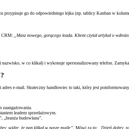
u przypisuje go do odpowiedniego lejka (np. tablicy Kanban w kolum
t w CRM:
„Masz nowego, gorącego leada. Klient czytał artykuł o wdro
 nazwisko, w co klikał) i wykonuje spersonalizowany telefon. Zamyka
M?
i adres e-mail. Skuteczny handlowiec to taki, który jest poinformowan
m zaangażowania.
zostaniem leadem sprzedażowym.
”, „branża budowlana”.
bry, widzę, że pan klikał w nasze maile”
. Mówi za to:
„Dzień dobry, z