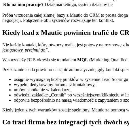
Kto na nim pracuje?
Dział marketingu, system działa w tle
Próba wrzucenia całej zimnej bazy z Mautic do CRM to prosta droga
negocjacji. Połączenie obu systemów rozwiązuje ten konflikt.
Kiedy lead z Mautic powinien trafić do 
Nie każdy kontakt, który otworzy maila, jest gotowy na rozmowę z
jest gotowy, przejmij go”
.
W sprzedaży B2B określa się to mianem
MQL
(Marketing Qualified
Przekazanie leada powinno nastąpić automatycznie, gdy kontakt spełn
osiągnie wymaganą liczbę punktów w systemie Lead Scoringu 
wypełni dedykowany formularz kontaktowy,
umówi spotkanie w kalendarzu,
odwiedzi zakładkę „Cennik” po wcześniejszym kliknięciu w lin
odpowie bezpośrednio na naszą wiadomość z zapytaniem o szc
Kiedy jeden z tych warunków zostaje spełniony, Mautic za pomocą 
Co traci firma bez integracji tych dwóch 