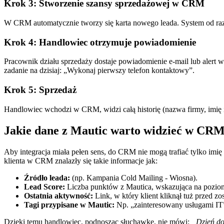
Krok 3: Stworzenie szansy sprzedażowej w CRM
W CRM automatycznie tworzy się karta nowego leada. System od raz
Krok 4: Handlowiec otrzymuje powiadomienie
Pracownik działu sprzedaży dostaje powiadomienie e-mail lub aler
zadanie na dzisiaj: „Wykonaj pierwszy telefon kontaktowy”.
Krok 5: Sprzedaż
Handlowiec wchodzi w CRM, widzi całą historię (nazwa firmy, imię i
Jakie dane z Mautic warto widzieć w CR
Aby integracja miała pełen sens, do CRM nie mogą trafiać tylko imię 
klienta w CRM znalazły się takie informacje jak:
Źródło leada:
(np. Kampania Cold Mailing - Wiosna).
Lead Score:
Liczba punktów z Mautica, wskazująca na pozio
Ostatnia aktywność:
Link, w który klient kliknął tuż przed 
Tagi przypisane w Mautic:
Np. „zainteresowany usługami IT
Dzięki temu handlowiec, podnosząc słuchawkę, nie mówi:
„Dzień do