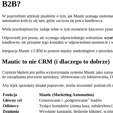
B2B?
W poprzednim artykule pisaliśmy o tym, jak Mautic pomaga zautomaty
automation kończy się tam, gdzie zaczyna się praca handlowca.
Wielu przedsiębiorców zadaje sobie w tym momencie kluczowe pyta
Odpowiedź jest prosta, ale wymaga odpowiedniego wdrożenia:
wyse
handlowiec nie przejmie tego kontaktu w odpowiednim momencie i 
Integracja Mautic z CRM to pomost między marketingiem a sprzedażą.
Mautic to nie CRM (i dlaczego to dobrze)
Częstym błędem jest próba wykorzystania systemu Mautic jako narzędz
do zarządzania procesem sprzedaży, ofertowania czy fakturowania. O
Aby lejek sprzedaży działał poprawnie, trzeba zrozumieć podział ról
Funkcja
Mautic (Marketing Automation)
Główny cel
Generowanie i „podgrzewanie” leadów
Odbiorcy
Tysiące kontaktów (zimna baza, subskrybenci
Działania
Wysyłanie kampanii, śledzenie kliknięć, scori