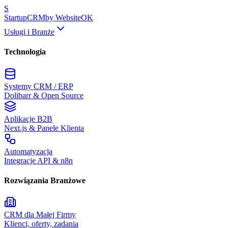
S
Startup
CRM
by WebsiteOK
Usługi i Branże
Technologia
Systemy CRM / ERP
Dolibarr & Open Source
Aplikacje B2B
Next.js & Panele Klienta
Automatyzacja
Integracje API & n8n
Rozwiązania Branżowe
CRM dla Małej Firmy
Klienci, oferty, zadania