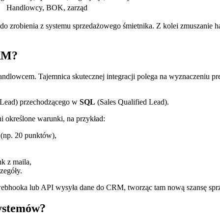
Handlowcy, BOK, zarząd
 do zrobienia z systemu sprzedażowego śmietnika. Z kolei zmuszanie 
CRM?
 handlowcem. Tajemnica skutecznej integracji polega na wyznaczeni
 Lead) przechodzącego w
SQL
(Sales Qualified Lead).
i określone warunki, na przykład:
(np. 20 punktów),
k z maila,
zegóły.
webhooka lub API wysyła dane do CRM, tworząc tam nową szansę sprzed
systemów?