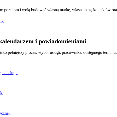
nym portalom i wolą budować własną markę, własną bazę kontaktów ora
nik
 kalendarzem i powiadomieniami
 jako pełniejszy proces: wybór usługi, pracownika, dostępnego termin
ja obsługi.
ek.
ycznej.