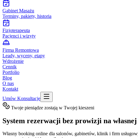
Gabinet Masażu
Terminy, pakiety, historia
Fizjoterapeuta
Pacjenci i wizyty
Firma Remontowa
Leady, wyceny, etapy
Wdrożenie
Cennik
Portfolio
Blog
O nas
Kontakt
Umów Konsultację
Twoje pieniądze zostają w Twojej kieszeni
System rezerwacji
bez prowizji
na własnej 
Własny booking online dla salonów, gabinetów, klinik i firm usługow