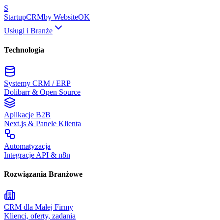
S
Startup
CRM
by WebsiteOK
Usługi i Branże
Technologia
Systemy CRM / ERP
Dolibarr & Open Source
Aplikacje B2B
Next.js & Panele Klienta
Automatyzacja
Integracje API & n8n
Rozwiązania Branżowe
CRM dla Małej Firmy
Klienci, oferty, zadania