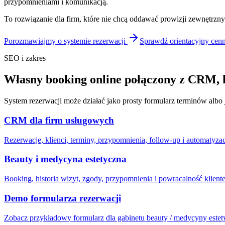
przypomnieniami i komunikacją.
To rozwiązanie dla firm, które nie chcą oddawać prowizji zewnętrz
Porozmawiajmy o systemie rezerwacji
Sprawdź orientacyjny cen
SEO i zakres
Własny booking online połączony z CRM,
System rezerwacji może działać jako prosty formularz terminów albo
CRM dla firm usługowych
Rezerwacje, klienci, terminy, przypomnienia, follow-up i automatyzac
Beauty i medycyna estetyczna
Booking, historia wizyt, zgody, przypomnienia i powracalność klient
Demo formularza rezerwacji
Zobacz przykładowy formularz dla gabinetu beauty / medycyny estet